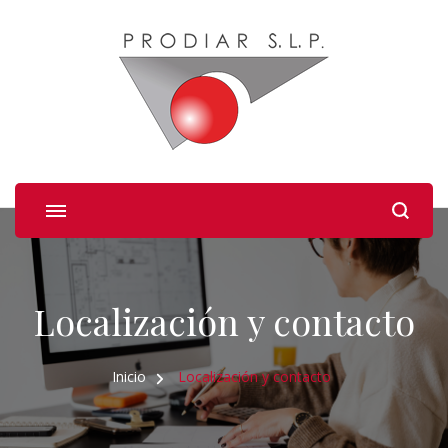
Prodiar
Tus arquitectos en Guadalajara.
Localización y contacto
Inicio
Localización y contacto