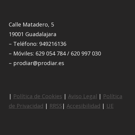
Calle Matadero, 5
19001 Guadalajara
– Teléfono: 949216136
– Móviles: 629 054 784 / 620 997 030
– prodiar@prodiar.es
|
Política de Cookies
|
Aviso Legal
|
Política
de Privacidad
|
RRSS
|
Accesibilidad
|
UE