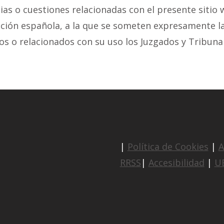
ias o cuestiones relacionadas con el presente sitio 
slación española, a la que se someten expresamente 
ados o relacionados con su uso los Juzgados y Tribu
|
Política de Cookies
|
A
RRSS
|
Accesibilidad
|
U