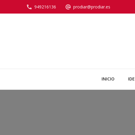
949216136
prodiar@prodiar.es
INICIO
ID