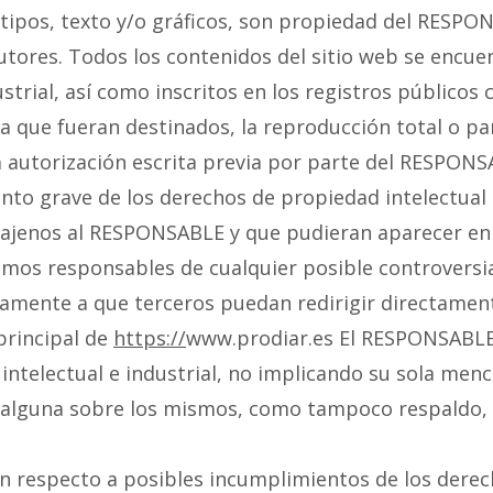
tipos, texto y/o gráficos, son propiedad del RESPONS
autores. Todos los contenidos del sitio web se encu
strial, así como inscritos en los registros públicos
 que fueran destinados, la reproducción total o parc
a autorización escrita previa por parte del RESPON
to grave de los derechos de propiedad intelectual o
s ajenos al RESPONSABLE y que pudieran aparecer en 
smos responsables de cualquier posible controversia
ente a que terceros puedan redirigir directamente
 principal de
https://
www.prodiar.es El RESPONSABLE r
telectual e industrial, no implicando su sola menció
d alguna sobre los mismos, como tampoco respaldo,
ón respecto a posibles incumplimientos de los derech