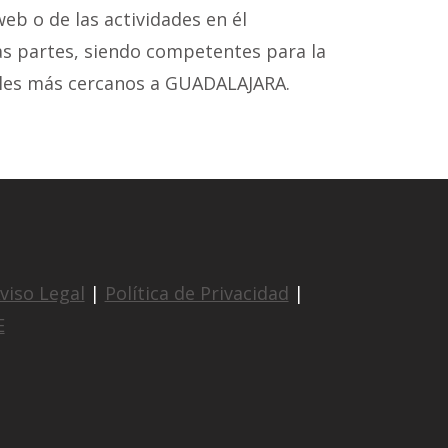
web o de las actividades en él
las partes, siendo competentes para la
nales más cercanos a GUADALAJARA.
viso Legal
|
Política de Privacidad
|
E