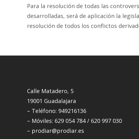
Para la resolución de todas las controvers
desarrolladas, será de aplicación la legi
resolución de todos los conflictos deriv
Calle Matadero, 5
19001 Guadalajara
– Teléfono: 949216136
– Móviles: 629 054 784 / 620 997 030
– prodiar@prodiar.es